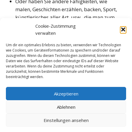
Oder haben Sie andere Fähigkeiten, wie
malen, Geschichten erzählen, backen, Sport,
künstlerisches aller Art, usw., die man zum
Wohle der Kinder einsetzen kann?
Cookie-Zustimmung
verwalten
Klicken Sie hier um das Beitrittsformular
Um dir ein optimales Erlebnis zu bieten, verwenden wir Technologien
herunterzuladen.
wie Cookies, um Geräteinformationen zu speichern und/oder darauf
zuzugreifen. Wenn du diesen Technologien zustimmst, können wir
Daten wie das Surfverhalten oder eindeutige IDs auf dieser Website
verarbeiten. Wenn du deine Zustimmung nicht erteilst oder
zurückziehst, können bestimmte Merkmale und Funktionen
beeinträchtigt werden.
Akzeptieren
Kontakt
–
Impressum
–
Datenschutz
Ablehnen
Schule und Freizeit Adlkofen e.V. ©2023
Einstellungen ansehen
Built with
Make
. Your friendly WordPress page builder theme.